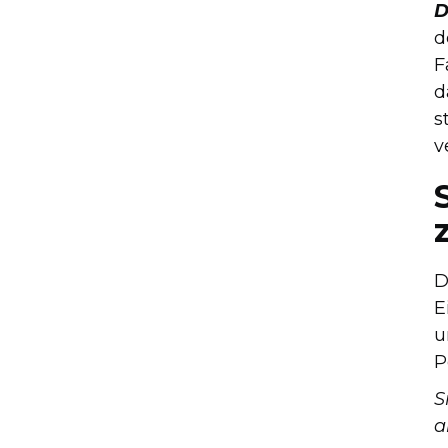
D
d
F
d
s
v
D
E
u
P
S
a