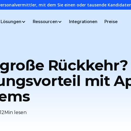
Personalvermittler, mit dem Sie einen oder tausende Kandidaten
Lösungen
Ressourcen
Integrationen
Preise
e große Rückkehr?
lungsvorteil mit A
tems
12
Min lesen