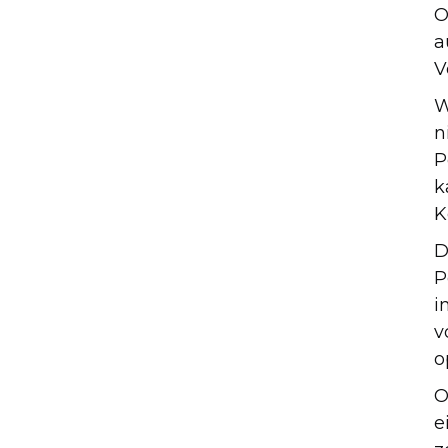
O
a
V
W
n
P
k
K
D
P
i
v
o
O
e