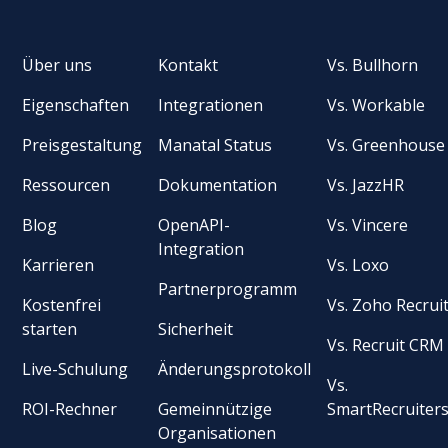
Über uns
Kontakt
Vs. Bullhorn
Eigenschaften
Integrationen
Vs. Workable
Preisgestaltung
Manatal Status
Vs. Greenhouse
Ressourcen
Dokumentation
Vs. JazzHR
Blog
OpenAPI-
Vs. Vincere
Integration
Karrieren
Vs. Loxo
Partnerprogramm
Kostenfrei
Vs. Zoho Recrui
starten
Sicherheit
Vs. Recruit CRM
Live-Schulung
Änderungsprotokoll
Vs.
ROI-Rechner
Gemeinnützige
SmartRecruiter
Organisationen