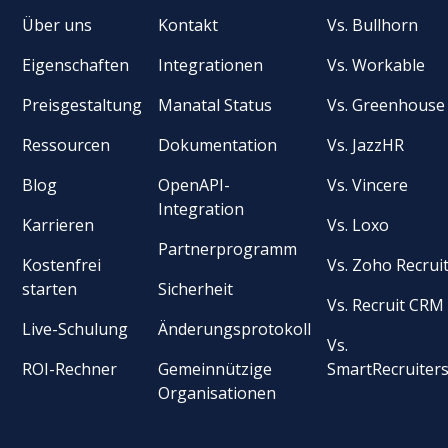
Über uns
Kontakt
Vs. Bullhorn
Eigenschaften
Integrationen
Vs. Workable
Preisgestaltung
Manatal Status
Vs. Greenhouse
Ressourcen
Dokumentation
Vs. JazzHR
Blog
OpenAPI-
Vs. Vincere
Integration
Karrieren
Vs. Loxo
Partnerprogramm
Kostenfrei
Vs. Zoho Recrui
starten
Sicherheit
Vs. Recruit CRM
Live-Schulung
Änderungsprotokoll
Vs.
ROI-Rechner
Gemeinnützige
SmartRecruiter
Organisationen