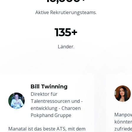
Aktive Rekrutierungsteams.
135+
Länder.
Bill Twinning
Direktor für
Talentressourcen und -
entwicklung - Charoen
Manpowe
Pokphand Gruppe
könnten
Manatal ist das beste ATS, mit dem
zufried