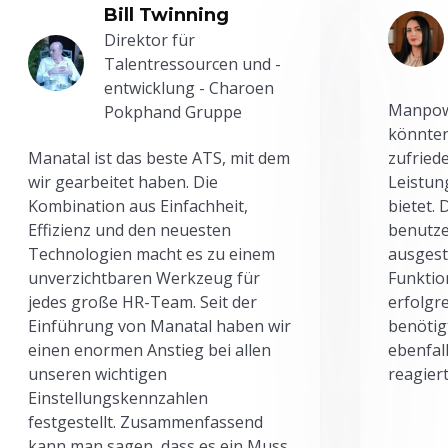
Bill Twinning
Direktor für
Talentressourcen und -
entwicklung - Charoen
Manpowe
Pokphand Gruppe
könnten
Manatal ist das beste ATS, mit dem
zufried
wir gearbeitet haben. Die
Leistun
Kombination aus Einfachheit,
bietet.
Effizienz und den neuesten
benutze
Technologien macht es zu einem
ausgesta
unverzichtbaren Werkzeug für
Funktio
jedes große HR-Team. Seit der
erfolgr
Einführung von Manatal haben wir
benötig
einen enormen Anstieg bei allen
ebenfal
unseren wichtigen
reagiert
Einstellungskennzahlen
festgestellt. Zusammenfassend
kann man sagen, dass es ein Muss