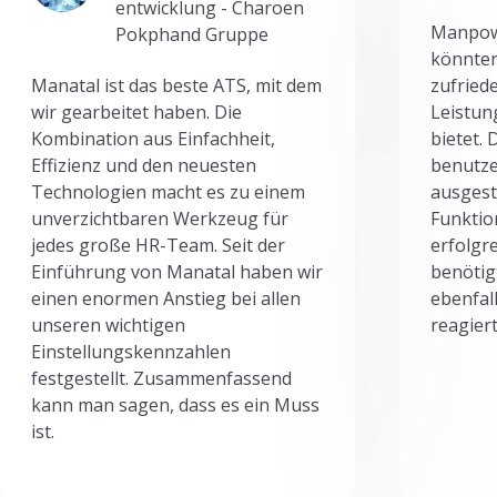
entwicklung - Charoen
Manpowe
Pokphand Gruppe
könnten
Manatal ist das beste ATS, mit dem
zufried
wir gearbeitet haben. Die
Leistun
Kombination aus Einfachheit,
bietet.
Effizienz und den neuesten
benutze
Technologien macht es zu einem
ausgesta
unverzichtbaren Werkzeug für
Funktio
jedes große HR-Team. Seit der
erfolgr
Einführung von Manatal haben wir
benötig
einen enormen Anstieg bei allen
ebenfal
unseren wichtigen
reagiert
Einstellungskennzahlen
festgestellt. Zusammenfassend
kann man sagen, dass es ein Muss
ist.