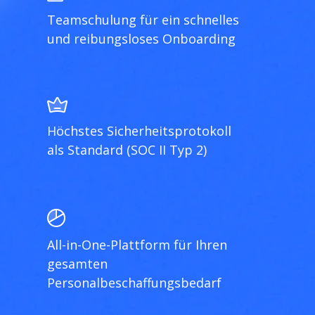
Teamschulung für ein schnelles
und reibungsloses Onboarding
Höchstes Sicherheitsprotokoll
als Standard (SOC II Typ 2)
All-in-One-Plattform für Ihren
gesamten
Personalbeschaffungsbedarf