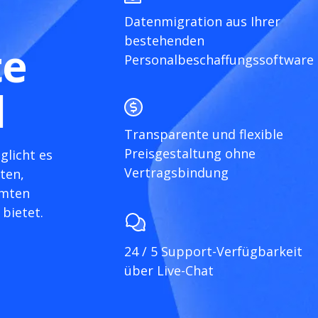
Datenmigration aus Ihrer
bestehenden
te
Personalbeschaffungssoftware
l
Transparente und flexible
Preisgestaltung ohne
glicht es
Vertragsbindung
ten,
amten
bietet.
24 / 5 Support-Verfügbarkeit
über Live-Chat