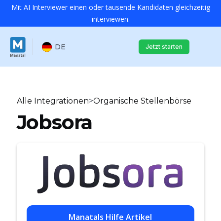
Mit AI Interviewer einen oder tausende Kandidaten gleichzeitig
interviewen.
DE
Jetzt starten
Alle Integrationen
>
Organische Stellenbörse
Jobsora
Manatals Hilfe Artikel