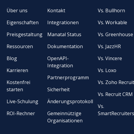
Über uns
Kontakt
Vs. Bullhorn
Eigenschaften
Integrationen
Vs. Workable
Preisgestaltung
Manatal Status
Vs. Greenhouse
Ressourcen
Dokumentation
Vs. JazzHR
Blog
OpenAPI-
Vs. Vincere
Integration
Karrieren
Vs. Loxo
Partnerprogramm
Kostenfrei
Vs. Zoho Recrui
starten
Sicherheit
Vs. Recruit CRM
Live-Schulung
Änderungsprotokoll
Vs.
ROI-Rechner
Gemeinnützige
SmartRecruiter
Organisationen