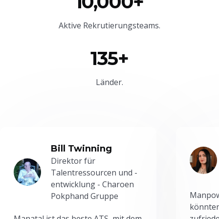
10,000+
Aktive Rekrutierungsteams.
135+
Länder.
Bill Twinning
Direktor für
Talentressourcen und -
entwicklung - Charoen
Manpowe
Pokphand Gruppe
könnten
Manatal ist das beste ATS, mit dem
zufried