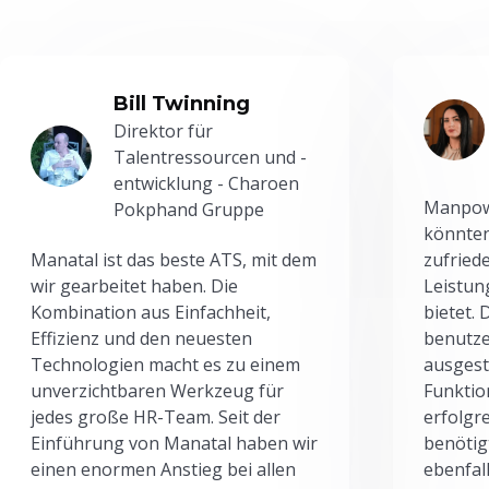
Bill Twinning
Direktor für
Talentressourcen und -
entwicklung - Charoen
Manpowe
Pokphand Gruppe
könnten
Manatal ist das beste ATS, mit dem
zufried
wir gearbeitet haben. Die
Leistun
Kombination aus Einfachheit,
bietet.
Effizienz und den neuesten
benutze
Technologien macht es zu einem
ausgesta
unverzichtbaren Werkzeug für
Funktio
jedes große HR-Team. Seit der
erfolgr
Einführung von Manatal haben wir
benötig
einen enormen Anstieg bei allen
ebenfal