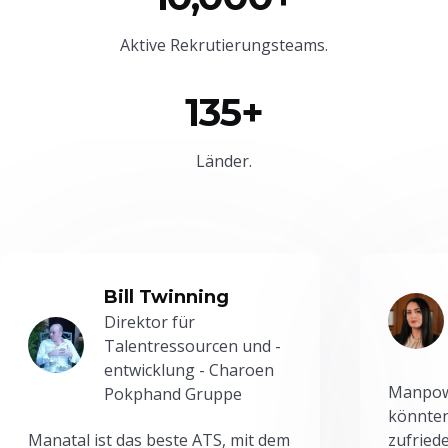
Aktive Rekrutierungsteams.
135+
Länder.
Bill Twinning
Direktor für
Talentressourcen und -
entwicklung - Charoen
Manpowe
Pokphand Gruppe
könnten
Manatal ist das beste ATS, mit dem
zufried