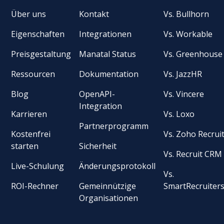
Über uns
Kontakt
Vs. Bullhorn
Eigenschaften
Integrationen
Vs. Workable
Preisgestaltung
Manatal Status
Vs. Greenhouse
Ressourcen
Dokumentation
Vs. JazzHR
Blog
OpenAPI-
Vs. Vincere
Integration
Karrieren
Vs. Loxo
Partnerprogramm
Kostenfrei
Vs. Zoho Recrui
starten
Sicherheit
Vs. Recruit CRM
Live-Schulung
Änderungsprotokoll
Vs.
ROI-Rechner
Gemeinnützige
SmartRecruiter
Organisationen