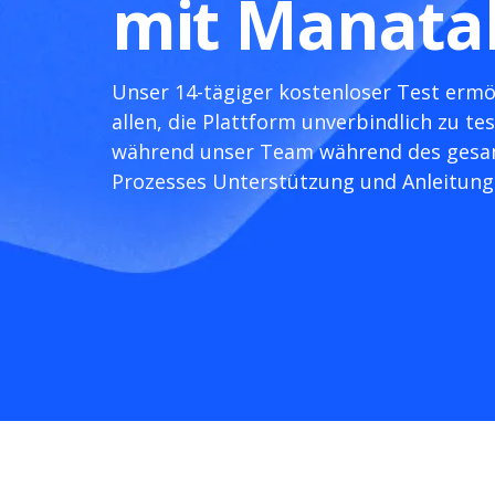
mit Manata
Unser 14-tägiger kostenloser Test ermö
allen, die Plattform unverbindlich zu tes
während unser Team während des ges
Prozesses Unterstützung und Anleitung 