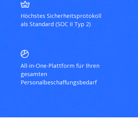
Höchstes Sicherheitsprotokoll
als Standard (SOC II Typ 2)
All-in-One-Plattform für Ihren
gesamten
Personalbeschaffungsbedarf