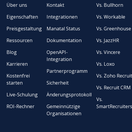
Über uns
Kontakt
Vs. Bullhorn
Eigenschaften
Integrationen
Vs. Workable
Preisgestaltung
Manatal Status
Vs. Greenhouse
Ressourcen
Dokumentation
Vs. JazzHR
Blog
OpenAPI-
Vs. Vincere
Integration
Karrieren
Vs. Loxo
Partnerprogramm
Kostenfrei
Vs. Zoho Recrui
starten
Sicherheit
Vs. Recruit CRM
Live-Schulung
Änderungsprotokoll
Vs.
ROI-Rechner
Gemeinnützige
SmartRecruiter
Organisationen