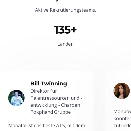
Aktive Rekrutierungsteams.
135+
Länder.
Bill Twinning
Direktor für
Talentressourcen und -
entwicklung - Charoen
Manpowe
Pokphand Gruppe
könnten
Manatal ist das beste ATS, mit dem
zufried