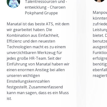
Talentressourcen und -
entwicklung - Charoen
Manpowe
Pokphand Gruppe
könnten
Manatal ist das beste ATS, mit dem
zufried
wir gearbeitet haben. Die
Leistun
Kombination aus Einfachheit,
bietet.
Effizienz und den neuesten
benutze
Technologien macht es zu einem
ausgesta
unverzichtbaren Werkzeug für
Funktio
jedes große HR-Team. Seit der
erfolgr
Einführung von Manatal haben wir
benötig
einen enormen Anstieg bei allen
ebenfal
unseren wichtigen
reagiert
Einstellungskennzahlen
festgestellt. Zusammenfassend
kann man sagen, dass es ein Muss
ist.