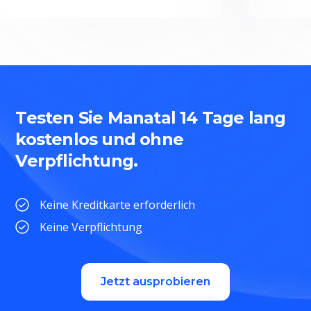
Testen Sie Manatal 14 Tage lang
kostenlos und ohne
Verpflichtung.
Keine Kreditkarte erforderlich
Keine Verpflichtung
Jetzt ausprobieren