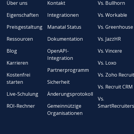
Über uns
Kontakt
Vs. Bullhorn
Eigenschaften
Integrationen
Vs. Workable
Preisgestaltung
Manatal Status
Vs. Greenhouse
Ressourcen
Dokumentation
Vs. JazzHR
Blog
OpenAPI-
Vs. Vincere
Integration
Karrieren
Vs. Loxo
Partnerprogramm
Kostenfrei
Vs. Zoho Recrui
starten
Sicherheit
Vs. Recruit CRM
Live-Schulung
Änderungsprotokoll
Vs.
ROI-Rechner
Gemeinnützige
SmartRecruiter
Organisationen