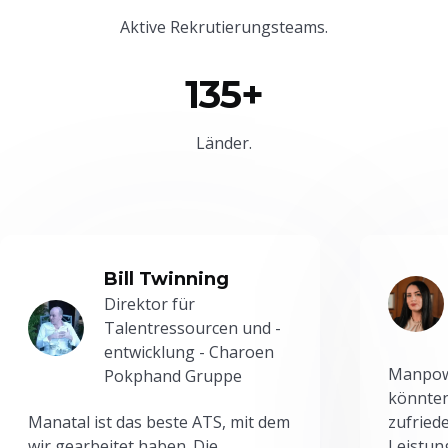
Aktive Rekrutierungsteams.
135+
Länder.
Bill Twinning
Direktor für
Talentressourcen und -
entwicklung - Charoen
Manpowe
Pokphand Gruppe
könnten
Manatal ist das beste ATS, mit dem
zufried
wir gearbeitet haben. Die
Leistun