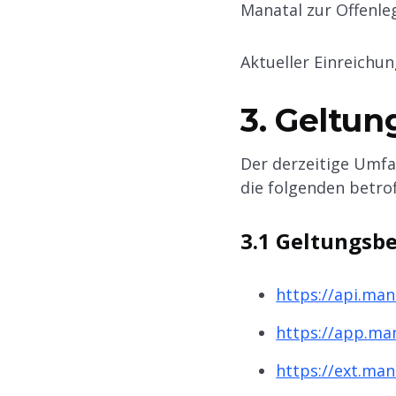
Manatal zur Offenle
Aktueller Einreichu
3. Geltun
Der derzeitige Umfa
die folgenden betro
3.1 Geltungsb
https://api.ma
https://app.ma
https://ext.ma