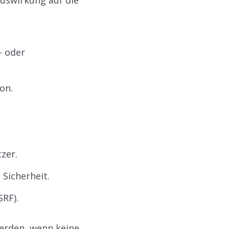
Auswirkung auf die
- oder
on.
zer.
Sicherheit.
RF).
erden, wenn keine