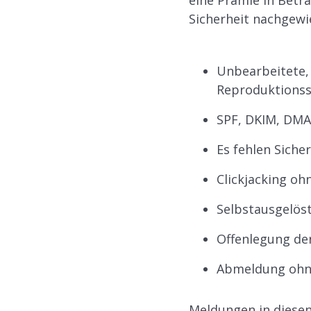
eine Prämie in Betra
Sicherheit nachgewi
Unbearbeitete,
Reproduktionss
SPF, DKIM, DMA
Es fehlen Siche
Clickjacking o
Selbstausgelös
Offenlegung de
Abmeldung ohne
Meldungen in diese