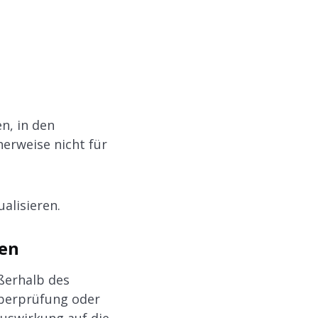
n, in den
rweise nicht für
alisieren.
ken
ußerhalb des
Überprüfung oder