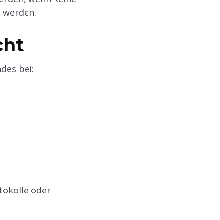
n werden.
cht
des bei:
tokolle oder