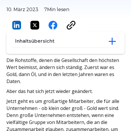
10. März 2023
7
Min lesen
Inhaltsübersicht
1. Pinterest
Die Rohstoffe, denen die Gesellschaft den höchsten
2. Netflix
Wert beimisst, ändern sich ständig. Zuerst war es
3. Spotify
Gold, dann Öl, und in den letzten Jahren waren es
4. Roter Stier
Daten.
5. Zendesk
Erstellen Sie Ihre eigene Karriereseite mit
Aber das hat sich jetzt wieder geändert.
Manatal
Jetzt geht es um großartige Mitarbeiter, die für alle
Abschiedsgedanken
Unternehmen - ob klein oder groß - Gold wert sind.
Denn große Unternehmen entstehen, wenn eine
vielfältige Gruppe von Mitarbeitern, die an die
Zusammenarbeit glauben, zusammenarbeiten, um