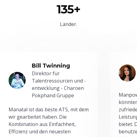
135+
Länder.
Bill Twinning
Direktor für
Talentressourcen und -
entwicklung - Charoen
Manpowe
Pokphand Gruppe
könnten
Manatal ist das beste ATS, mit dem
zufried
wir gearbeitet haben. Die
Leistun
Kombination aus Einfachheit,
bietet.
Effizienz und den neuesten
benutze