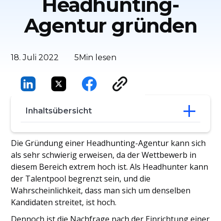
Headhunting-
Agentur gründen
18. Juli 2022
5
Min lesen
Inhaltsübersicht
Vergleichen wir zunächst: Agenturen mit
Die Gründung einer Headhunting-Agentur kann sich
und ohne Recruitment-CRM
als sehr schwierig erweisen, da der Wettbewerb in
5 Gründe, warum Sie ein CRM für die
diesem Bereich extrem hoch ist. Als Headhunter kann
Personalbeschaffung benötigen, wenn
der Talentpool begrenzt sein, und die
Sie eine Headhunting-Agentur gründen
Wahrscheinlichkeit, dass man sich um denselben
Kandidaten streitet, ist hoch.
Dennoch ist die Nachfrage nach der Einrichtung einer