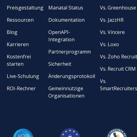
Preisgestaltung
Manatal Status
Vs. Greenhouse
Ressourcen
Dokumentation
Vs. JazzHR
Blog
OpenAPI-
Vs. Vincere
Integration
Karrieren
Vs. Loxo
Partnerprogramm
Kostenfrei
Vs. Zoho Recrui
starten
Sicherheit
Vs. Recruit CRM
Live-Schulung
Änderungsprotokoll
Vs.
ROI-Rechner
Gemeinnützige
SmartRecruiter
Organisationen