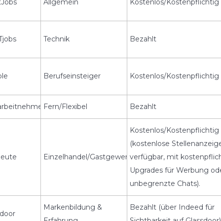
Jobs
Allgemein
Kostenlos/Kostenpflichtig
Tjobs
Technik
Bezahlt
ple
Berufseinsteiger
Kostenlos/Kostenpflichtig
arbeitnehmer
Fern/Flexibel
Bezahlt
Kostenlos/Kostenpflichtig
(kostenlose Stellenanzeig
heute
Einzelhandel/Gastgewerbe
verfügbar, mit kostenpflic
Upgrades für Werbung od
unbegrenzte Chats).
Markenbildung &
Bezahlt (über Indeed für
sdoor
Erfahrung
Sichtbarkeit auf Glassdoor)