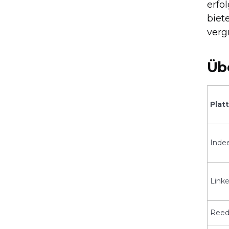
erfo
biet
verg
Üb
Plat
Inde
Link
Ree