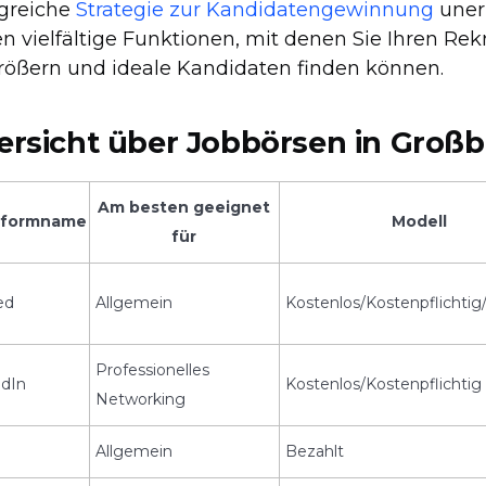
lgreiche
Strategie zur Kandidatengewinnung
unerl
en vielfältige Funktionen, mit denen Sie Ihren Re
rößern und ideale Kandidaten finden können.
ersicht über Jobbörsen in Großb
Am besten geeignet
tformname
Modell
für
ed
Allgemein
Kostenlos/Kostenpflichti
Professionelles
edIn
Kostenlos/Kostenpflichtig
Networking
d
Allgemein
Bezahlt