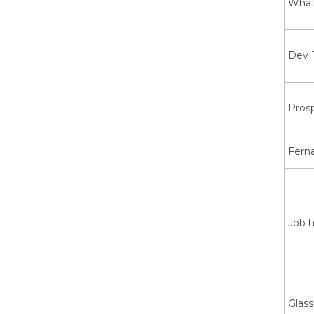
What
DevI
Pros
Fern
Job 
Glas