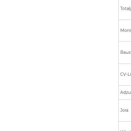
Total
Mons
Baust
CV-Li
Adzu
Jora