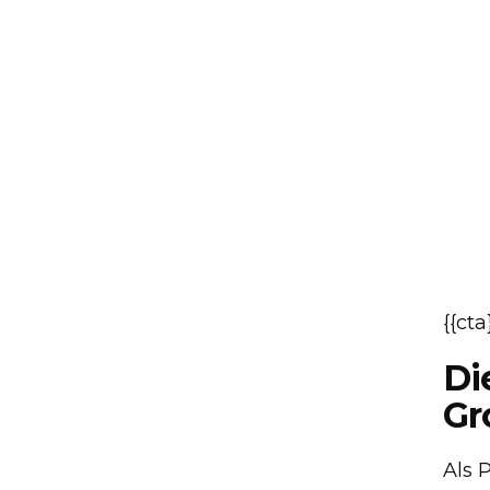
{{cta
Di
Gr
Als 