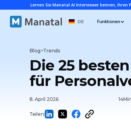
Lernen Sie Manatal AI Interviewer kennen, Ihren 
Funktionen
DE
>
Blog
Trends
Die 25 besten
für Personalv
8. April 2026
14
Min
Teilen: