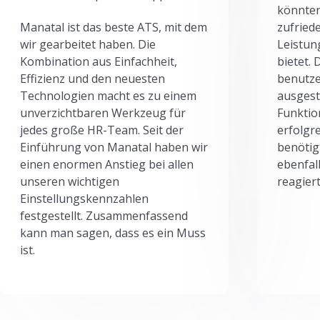
könnten
Manatal ist das beste ATS, mit dem
zufried
wir gearbeitet haben. Die
Leistun
Kombination aus Einfachheit,
bietet.
Effizienz und den neuesten
benutze
Technologien macht es zu einem
ausgesta
unverzichtbaren Werkzeug für
Funktio
jedes große HR-Team. Seit der
erfolgr
Einführung von Manatal haben wir
benötig
einen enormen Anstieg bei allen
ebenfal
unseren wichtigen
reagiert
Einstellungskennzahlen
festgestellt. Zusammenfassend
kann man sagen, dass es ein Muss
ist.