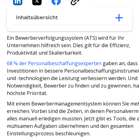
Inhaltsübersicht
Was ist ein Bewerberverfolgungssystem
Ein Bewerberverfolgungssystem (ATS) wird für Ihr
(ATS) für die Personalbeschaffung?
Unternehmen hilfreich sein. Dies gilt für die Effizienz,
Worauf sollten Sie bei
Produktivität und Skalierbarkeit.
Bewerberverfolgungssystemen für die
Personalbeschaffung achten?
68 % der Personalbeschaffungsexperten
gaben an, dass
Bewährte Praktiken bei der Verwendung
Investitionen in bessere Personalbeschaffungsinstrume
von Bewerberverfolgungssystemen für
und -technologien die Leistung verbessern werden. Und 
die Personalbeschaffung
Notwendigkeit, Bewerber zu finden und zu gewinnen, ha
höchste Priorität.
Mit einem Bewerbermanagementsystem können Sie me
erreichen. Vorbei sind die Zeiten, in denen Personalvermi
alles manuell erledigen mussten. Jetzt gibt es Tools, die a
mühsamen Aufgaben übernehmen und den gesamten
Einstellungsprozess beschleunigen.