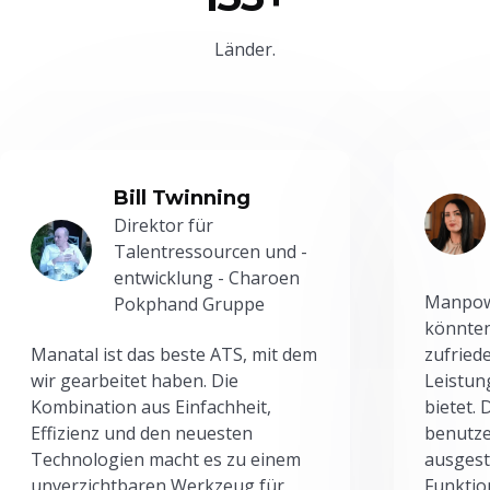
Länder.
Bill Twinning
Direktor für
Talentressourcen und -
entwicklung - Charoen
Manpowe
Pokphand Gruppe
könnten
Manatal ist das beste ATS, mit dem
zufried
wir gearbeitet haben. Die
Leistun
Kombination aus Einfachheit,
bietet.
Effizienz und den neuesten
benutze
Technologien macht es zu einem
ausgesta
unverzichtbaren Werkzeug für
Funktio