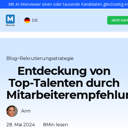
Mit AI Interviewer einen oder tausende Kandidaten gleichzeitig i
DE
Jetzt star
Blog
>
Rekrutierungsstrategie
Entdeckung von
Top-Talenten durch
Mitarbeiterempfehl
Ann
28. Mai 2024
8
Min lesen