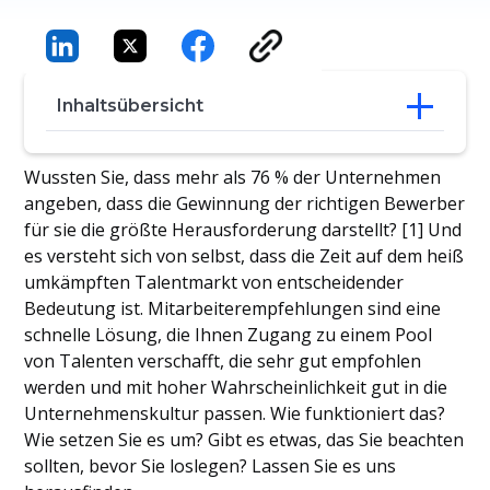
Inhaltsübersicht
Was sind Mitarbeiterempfehlungen?
Wussten Sie, dass mehr als 76 % der Unternehmen
Wie man Mitarbeiterempfehlungen
angeben, dass die Gewinnung der richtigen Bewerber
umsetzt
für sie die größte Herausforderung darstellt? [1] Und
Vorteile von Mitarbeiterempfehlungen
es versteht sich von selbst, dass die Zeit auf dem heiß
Was ist bei der Rekrutierung über
umkämpften Talentmarkt von entscheidender
Mitarbeiterempfehlungen zu beachten?
Bedeutung ist. Mitarbeiterempfehlungen sind eine
Alles unter einen Hut bringen
schnelle Lösung, die Ihnen Zugang zu einem Pool
von Talenten verschafft, die sehr gut empfohlen
werden und mit hoher Wahrscheinlichkeit gut in die
Unternehmenskultur passen. Wie funktioniert das?
Wie setzen Sie es um? Gibt es etwas, das Sie beachten
sollten, bevor Sie loslegen? Lassen Sie es uns