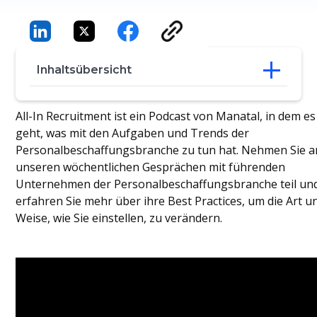
Inhaltsübersicht
Der Weg zur Personalabteilung - Vom
All-In Recruitment ist ein Podcast von Manatal, in dem es
Ingenieurwesen zur Personalabteilung
geht, was mit den Aufgaben und Trends der
Bewältigung früherer
Personalbeschaffungsbranche zu tun hat. Nehmen Sie a
Managementherausforderungen zur
unseren wöchentlichen Gesprächen mit führenden
Wiederbelebung von Moral und
Unternehmen der Personalbeschaffungsbranche teil un
Motivation
erfahren Sie mehr über ihre Best Practices, um die Art u
Nutzung von Umfrageergebnissen zur
Erstellung eines Aktionsplans
Weise, wie Sie einstellen, zu verändern.
Vertrauen schaffen durch visuelle
Identität, um die Wahrnehmung mit der
Realität in Einklang zu bringen
Verständnis für den Widerstand der
Mitarbeiter bei der Bewältigung des
Wandels