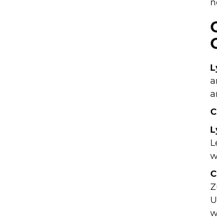
n
L
a
a
C
L
L
w
C
Z
U
w