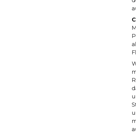
d
a
C
M
P
a
F
W
m
R
d
u
S
u
m
a