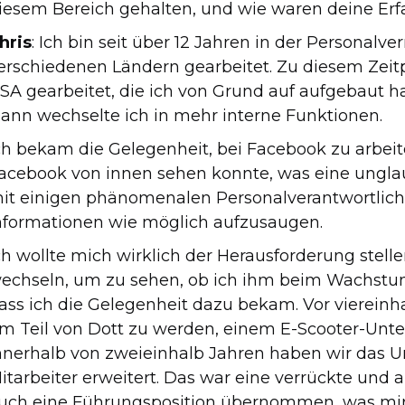
iesem Bereich gehalten, und wie waren deine Erf
hris
: Ich bin seit über 12 Jahren in der Personalve
erschiedenen Ländern gearbeitet. Zu diesem Zeitp
SA gearbeitet, die ich von Grund auf aufgebaut 
ann wechselte ich in mehr interne Funktionen.
ch bekam die Gelegenheit, bei Facebook zu arbeit
acebook von innen sehen konnte, was eine unglau
it einigen phänomenalen Personalverantwortliche
nformationen wie möglich aufzusaugen.
ch wollte mich wirklich der Herausforderung stel
echseln, um zu sehen, ob ich ihm beim Wachstum
ass ich die Gelegenheit dazu bekam. Vor vierein
m Teil von Dott zu werden, einem E-Scooter-Unte
nnerhalb von zweieinhalb Jahren haben wir das 
itarbeiter erweitert. Das war eine verrückte und a
uch eine Führungsposition übernommen, was mir 