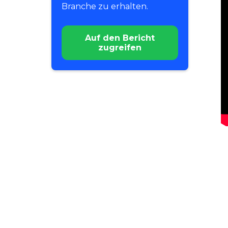
Arbeitskräftebedarf
Branche zu erhalten.
Maximierung der
Effizienz bei der
Personalbeschaffung
Auf den Bericht
mit KI und
zugreifen
datengesteuerten
Erkenntnissen
Anpassung an die
Glücksspielindustrie