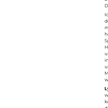
D
I
d
m
h
S
H
u
i
u
M
w
L
w
k