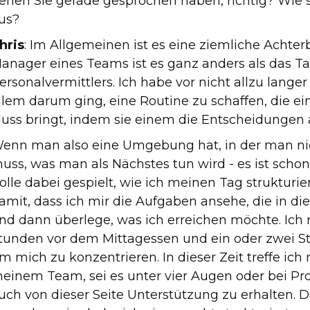
enen Sie gerade gesprochen haben, richtig? Wie 
us?
hris
: Im Allgemeinen ist es eine ziemliche Achter
anager eines Teams ist es ganz anders als das T
ersonalvermittlers. Ich habe vor nicht allzu langer
llem darum ging, eine Routine zu schaffen, die e
luss bringt, indem sie einem die Entscheidungen
enn man also eine Umgebung hat, in der man n
uss, was man als Nächstes tun wird - es ist schon
olle dabei gespielt, wie ich meinen Tag struktur
amit, dass ich mir die Aufgaben ansehe, die in d
nd dann überlege, was ich erreichen möchte. Ich
tunden vor dem Mittagessen und ein oder zwei S
m mich zu konzentrieren. In dieser Zeit treffe ich
einem Team, sei es unter vier Augen oder bei Pro
uch von dieser Seite Unterstützung zu erhalten. Da