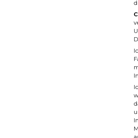
d
C
v
U
D
I
F
m
I
I
w
d
u
I
M
a