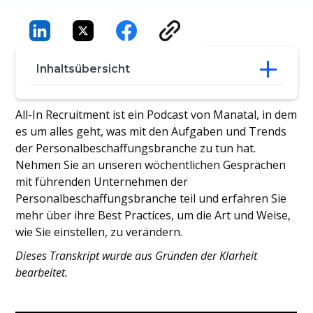
Inhaltsübersicht
Das Erfahrungsparadoxon für
All-In Recruitment ist ein Podcast von Manatal, in dem
Arbeitssuchende auflösen
es um alles geht, was mit den Aufgaben und Trends
Afrikas Arbeitskräfte sind bereit und eifrig
der Personalbeschaffungsbranche zu tun hat.
Afrikas technischer Aufstieg wird
Nehmen Sie an unseren wöchentlichen Gesprächen
schneller erfolgen als der Indiens
mit führenden Unternehmen der
Ein Jobangebot, das sich auf mehr als ein
Personalbeschaffungsbranche teil und erfahren Sie
Leben auswirkt
Talente finden, um sich entwickelnde
mehr über ihre Best Practices, um die Art und Weise,
Probleme zu lösen
wie Sie einstellen, zu verändern.
Dieses Transkript wurde aus Gründen der Klarheit
bearbeitet.