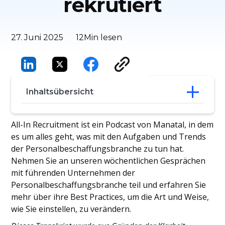
rekrutiert
27. Juni 2025
12
Min lesen
Inhaltsübersicht
Eine Entlassung als Startrampe nutzen
All-In Recruitment ist ein Podcast von Manatal, in dem
Die Macht, die richtigen Fragen zu stellen
es um alles geht, was mit den Aufgaben und Trends
Warum emotionale Intelligenz die
der Personalbeschaffungsbranche zu tun hat.
Superkraft eines Recruiters ist
Nehmen Sie an unseren wöchentlichen Gesprächen
Das Geheimnis der blitzschnellen
mit führenden Unternehmen der
Einstellung
Personalbeschaffungsbranche teil und erfahren Sie
mehr über ihre Best Practices, um die Art und Weise,
wie Sie einstellen, zu verändern.