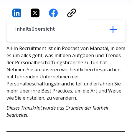
Inhaltsübersicht
In Bangkok verwurzelt, Asien im Visier
All-In Recruitment ist ein Podcast von Manatal, in dem
Einstellen jenseits des Lebenslaufs: Eine
es um alles geht, was mit den Aufgaben und Trends
neue Art der Talentsuche
der Personalbeschaffungsbranche zu tun hat.
Talente finden, wo es keine Lebensläufe
Nehmen Sie an unseren wöchentlichen Gesprächen
gibt
mit führenden Unternehmen der
Die Kultur wird sich weiterentwickeln -
Personalbeschaffungsbranche teil und erfahren Sie
und das ist der Plan
Was man behält, was man zurücklässt
mehr über ihre Best Practices, um die Art und Weise,
Kein Platz für giftige Superstars
wie Sie einstellen, zu verändern.
Dieses Transkript wurde aus Gründen der Klarheit
bearbeitet.