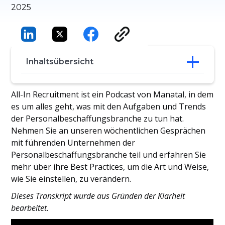
2025
Inhaltsübersicht
Strategische Auswahl: Eine Mischung aus
All-In Recruitment ist ein Podcast von Manatal, in dem
Technik, Daten und Psychologie
es um alles geht, was mit den Aufgaben und Trends
Verborgene Talente aufspüren und High-
der Personalbeschaffungsbranche zu tun hat.
Potential Pipelines aufbauen
Nehmen Sie an unseren wöchentlichen Gesprächen
Missverständnisse ausräumen:
mit führenden Unternehmen der
Beurteilungen als
Personalbeschaffungsbranche teil und erfahren Sie
Wachstumsinstrumente
Von Daten zu Entwicklung: Vorbereitung
mehr über ihre Best Practices, um die Art und Weise,
auf die Arbeitskräfte der Zukunft
wie Sie einstellen, zu verändern.
Dieses Transkript wurde aus Gründen der Klarheit
bearbeitet.