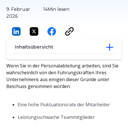
9. Februar
14
Min lesen
2026
Inhaltsübersicht
Was Mitarbeiterbeziehungen wirklich
Wenn Sie in der Personalabteilung arbeiten, sind Sie
bedeuten und warum sie wichtig sind
wahrscheinlich von den Führungskräften Ihres
Faktoren, die die Qualität der
Unternehmens aus einigen dieser Gründe unter
Arbeitnehmerbeziehungen beeinflussen
Beschuss genommen worden:
Die wichtigsten Kennzahlen zur Messung
der Mitarbeiterbeziehungen
Wie Personalverantwortliche die
Eine hohe Fluktuationsrate der Mitarbeiter
Beziehungen zu ihren Mitarbeitern besser
kontrollieren können
Leistungsschwache Teammitglieder
Ihre wichtigsten Erkenntnisse