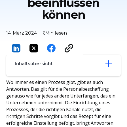
beeinflussen
können
14. März 2024
6
Min lesen
Inhaltsübersicht
1- Identifizierung der zu erfassenden
Wo immer es einen Prozess gibt, gibt es auch
Daten
Antworten. Das gilt für die Personalbeschaffung
2- Schulung von Personalvermittlern zur
genauso wie für jedes andere Unterfangen, das ein
Datenerfassung
Unternehmen unternimmt. Die Einrichtung eines
3- Der Trichter: Verhältnis zwischen
Prozesses, der die richtigen Kanäle nutzt, die
Bewerbung und Einstellung
richtigen Schritte vorgibt und das Rezept für eine
4-Bewerber und Onboarding
5- Wichtige zu verfolgende Metriken
erfolgreiche Einstellung befolgt, bringt Antworten