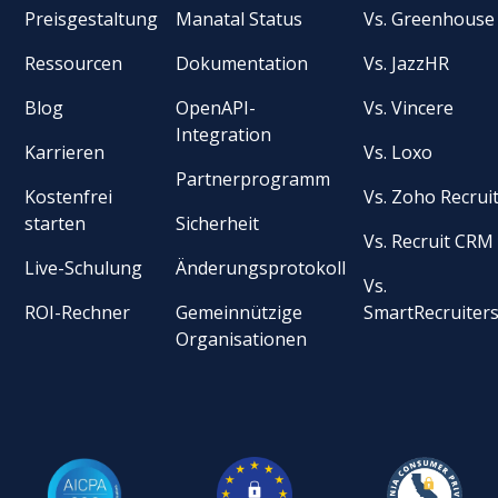
Preisgestaltung
Manatal Status
Vs. Greenhouse
Ressourcen
Dokumentation
Vs. JazzHR
Blog
OpenAPI-
Vs. Vincere
Integration
Karrieren
Vs. Loxo
Partnerprogramm
Kostenfrei
Vs. Zoho Recrui
starten
Sicherheit
Vs. Recruit CRM
Live-Schulung
Änderungsprotokoll
Vs.
ROI-Rechner
Gemeinnützige
SmartRecruiter
Organisationen