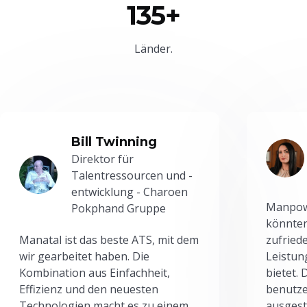
135+
Länder.
Bill Twinning
Direktor für
Talentressourcen und -
entwicklung - Charoen
Manpowe
Pokphand Gruppe
könnten
Manatal ist das beste ATS, mit dem
zufried
wir gearbeitet haben. Die
Leistun
Kombination aus Einfachheit,
bietet.
Effizienz und den neuesten
benutze
Technologien macht es zu einem
ausgesta