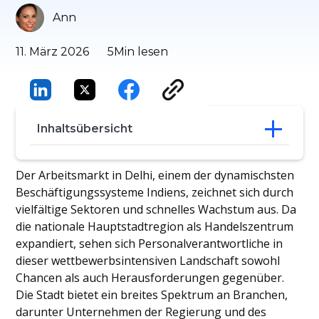
Ann
11. März 2026
5
Min lesen
Inhaltsübersicht
Posten Sie Ihre Jobs von einer Plattform
Der Arbeitsmarkt in Delhi, einem der dynamischsten
aus
Beschäftigungssysteme Indiens, zeichnet sich durch
Top-Jobbörsen in Delhi für
vielfältige Sektoren und schnelles Wachstum aus. Da
Personalvermittler
die nationale Hauptstadtregion als Handelszentrum
Schlussfolgerung
expandiert, sehen sich Personalverantwortliche in
dieser wettbewerbsintensiven Landschaft sowohl
Chancen als auch Herausforderungen gegenüber.
Die Stadt bietet ein breites Spektrum an Branchen,
darunter Unternehmen der Regierung und des