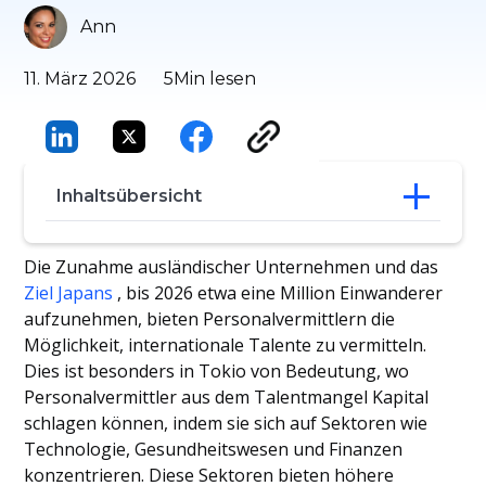
Ann
11. März 2026
5
Min lesen
Inhaltsübersicht
Einfaches Veröffentlichen von Jobs auf
Die Zunahme ausländischer Unternehmen und das
mehreren Websites in Tokio
Ziel Japans
, bis 2026 etwa eine Million Einwanderer
Top 10 Jobangebote in Tokio
aufzunehmen, bieten Personalvermittlern die
Schlussfolgerung
Möglichkeit, internationale Talente zu vermitteln.
Dies ist besonders in Tokio von Bedeutung, wo
Personalvermittler aus dem Talentmangel Kapital
schlagen können, indem sie sich auf Sektoren wie
Technologie, Gesundheitswesen und Finanzen
konzentrieren. Diese Sektoren bieten höhere