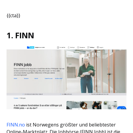
{{cta}}
1. FINN
FINN.no
ist Norwegens größter und beliebtester
Online-Marktplatz. Die Jobbörse (FINN Jobb) ist die