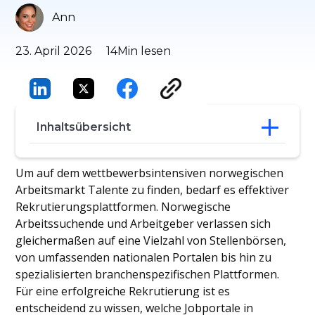
Ann
23. April 2026
14
Min lesen
Inhaltsübersicht
Die 15 besten Jobbörsen in Norwegen für
Um auf dem wettbewerbsintensiven norwegischen
Personalvermittler
Arbeitsmarkt Talente zu finden, bedarf es effektiver
Herausforderungen des norwegischen
Rekrutierungsplattformen. Norwegische
Arbeitsmarktes für 2025
Arbeitssuchende und Arbeitgeber verlassen sich
Schlussfolgerung
gleichermaßen auf eine Vielzahl von Stellenbörsen,
Häufig gestellte Fragen
von umfassenden nationalen Portalen bis hin zu
spezialisierten branchenspezifischen Plattformen.
Für eine erfolgreiche Rekrutierung ist es
entscheidend zu wissen, welche Jobportale in