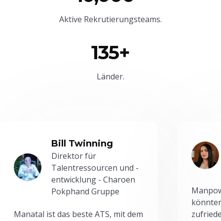
Aktive Rekrutierungsteams.
135+
Länder.
Bill Twinning
Direktor für
Talentressourcen und -
entwicklung - Charoen
Manpowe
Pokphand Gruppe
könnten
Manatal ist das beste ATS, mit dem
zufried