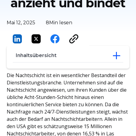
anzieht und bindet
Mai 12, 2025
8
Min lesen
Inhaltsübersicht
Was Arbeitgeber über die Nachtschicht
Die Nachtschicht ist ein wesentlicher Bestandteil der
wissen müssen
Dienstleistungsbranche. Unternehmen sind auf die
Praktische Tipps zur Gewinnung und
Nachtschicht angewiesen, um ihren Kunden über die
Bindung von Talenten in weniger
übliche Acht-Stunden-Schicht hinaus einen
begehrten Arbeitszeiten
kontinuierlichen Service bieten zu können. Da die
Schaffung eines besseren Arbeitsplatzes
Nachfrage nach 24/7-Dienstleistungen steigt, wächst
in weniger begehrten Stunden
auch der Bedarf an Nachtschichtarbeitern. Allein in
den USA gibt es schätzungsweise 15 Millionen
Nachtschichtarbeiter, von denen 16,53 % in Las