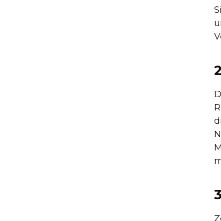
S
u
V
D
R
d
N
M
m
Z