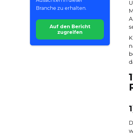
Aussichten in dieser
U
Branche zu erhalten.
M
A
Auf den Bericht
s
zugreifen
K
n
b
d
1
D
w