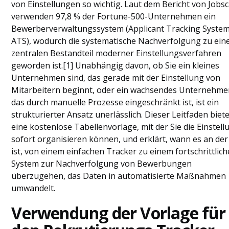
Grenzen stoßen (die „Excel-Grenze“)
von Einstellungen so wichtig. Laut dem Bericht von Jobs
Vorlage vs. ATS: Vergleich nebeneinander
verwenden 97,8 % der Fortune-500-Unternehmen ein
Schlussfolgerung
Bewerberverwaltungssystem (Applicant Tracking System
Häufig gestellte Fragen
ATS), wodurch die systematische Nachverfolgung zu ei
zentralen Bestandteil moderner Einstellungsverfahren
geworden ist.[1] Unabhängig davon, ob Sie ein kleines
Unternehmen sind, das gerade mit der Einstellung von
Mitarbeitern beginnt, oder ein wachsendes Unternehme
das durch manuelle Prozesse eingeschränkt ist, ist ein
strukturierter Ansatz unerlässlich. Dieser Leitfaden biet
eine kostenlose Tabellenvorlage, mit der Sie die Einstell
sofort organisieren können, und erklärt, wann es an der
ist, von einem einfachen Tracker zu einem fortschrittlic
System zur Nachverfolgung von Bewerbungen
überzugehen, das Daten in automatisierte Maßnahmen
umwandelt.
Verwendung der Vorlage für