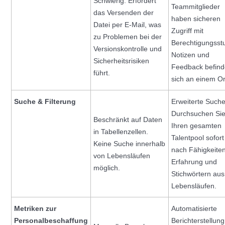
Schwierig. Erfordert
Teammitglieder
das Versenden der
haben sicheren
Datei per E-Mail, was
Zugriff mit
zu Problemen bei der
Berechtigungsst
Versionskontrolle und
Notizen und
Sicherheitsrisiken
Feedback befin
führt.
sich an einem Or
Suche & Filterung
Erweiterte Suche
Durchsuchen Si
Beschränkt auf Daten
Ihren gesamten
in Tabellenzellen.
Talentpool sofort
Keine Suche innerhalb
nach Fähigkeiten
von Lebensläufen
Erfahrung und
möglich.
Stichwörtern aus
Lebensläufen.
Metriken zur
Automatisierte
Personalbeschaffung
Berichterstellung