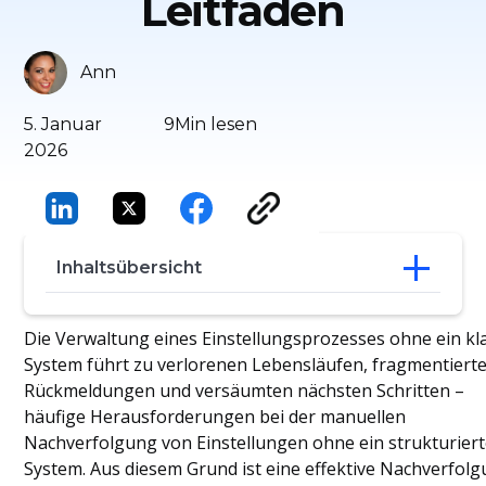
Leitfaden
Ann
5. Januar
9
Min lesen
2026
Inhaltsübersicht
Verwendung der Vorlage für den
Die Verwaltung eines Einstellungsprozesses ohne ein kl
Rekrutierungs-Tracker
System führt zu verlorenen Lebensläufen, fragmentiert
Umstellung von Tabellenkalkulationen
Rückmeldungen und versäumten nächsten Schritten –
auf automatisierte ATS-Systeme zur
häufige Herausforderungen bei der manuellen
Nachverfolgung von
Nachverfolgung von Einstellungen ohne ein strukturier
Rekrutierungsprozessen
System. Aus diesem Grund ist eine effektive Nachverfol
Wenn Tabellenkalkulationen an ihre