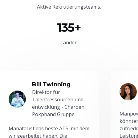
Aktive Rekrutierungsteams.
135+
Länder.
Bill Twinning
Direktor für
Talentressourcen und -
entwicklung - Charoen
Manpowe
Pokphand Gruppe
könnten
Manatal ist das beste ATS, mit dem
zufried
wir gearbeitet haben. Die
Leistun