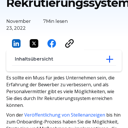
Rekrutierungssyste
November
7
Min lesen
23, 2022
Inhaltsübersicht
Rekrutierungs- und Einstellungsprozess
Es sollte ein Muss für jedes Unternehmen sein, die
Bedeutung der Bewerbererfahrung
Erfahrung der Bewerber zu verbessern, und als
Verbesserung des Rekrutierungssystems
Personalvermittler gibt es viele Möglichkeiten, wie
für ein hervorragendes Bewerbererlebnis
Sie dies durch Ihr Rekrutierungssystem erreichen
können.
Von der
Veröffentlichung von Stellenanzeigen
bis hin
zum Onboarding-Prozess haben Sie die Möglichkeit,