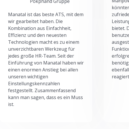
Manpowe
Pokphand Gruppe
könnten
Manatal ist das beste ATS, mit dem
zufried
wir gearbeitet haben. Die
Leistun
Kombination aus Einfachheit,
bietet.
Effizienz und den neuesten
benutze
Technologien macht es zu einem
ausgesta
unverzichtbaren Werkzeug für
Funktio
jedes große HR-Team. Seit der
erfolgr
Einführung von Manatal haben wir
benötig
einen enormen Anstieg bei allen
ebenfal
unseren wichtigen
reagiert
Einstellungskennzahlen
festgestellt. Zusammenfassend
kann man sagen, dass es ein Muss
ist.