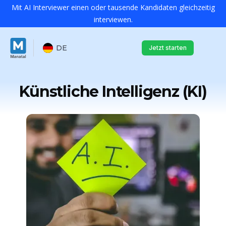
Mit AI Interviewer einen oder tausende Kandidaten gleichzeitig
interviewen.
DE
Jetzt starten
Künstliche Intelligenz (KI)