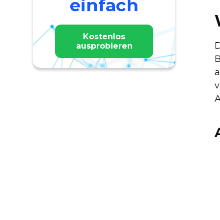
einfach
Kostenlos
D
ausprobieren
B
a
v
A