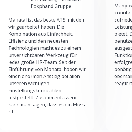
Manpowe
Pokphand Gruppe
könnten
Manatal ist das beste ATS, mit dem
zufried
wir gearbeitet haben. Die
Leistun
Kombination aus Einfachheit,
bietet.
Effizienz und den neuesten
benutze
Technologien macht es zu einem
ausgesta
unverzichtbaren Werkzeug für
Funktio
jedes große HR-Team. Seit der
erfolgr
Einführung von Manatal haben wir
benötig
einen enormen Anstieg bei allen
ebenfal
unseren wichtigen
reagiert
Einstellungskennzahlen
festgestellt. Zusammenfassend
kann man sagen, dass es ein Muss
ist.