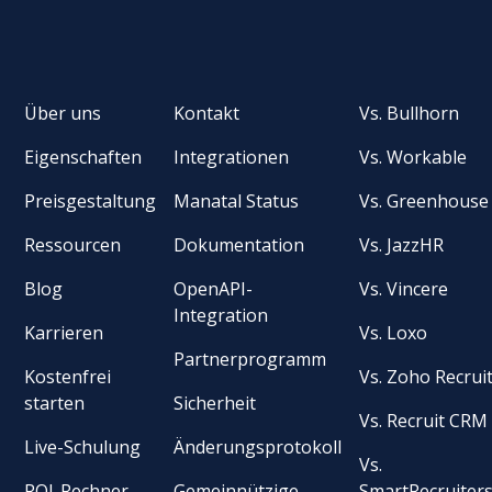
Über uns
Kontakt
Vs. Bullhorn
Eigenschaften
Integrationen
Vs. Workable
Preisgestaltung
Manatal Status
Vs. Greenhouse
Ressourcen
Dokumentation
Vs. JazzHR
Blog
OpenAPI-
Vs. Vincere
Integration
Karrieren
Vs. Loxo
Partnerprogramm
Kostenfrei
Vs. Zoho Recrui
starten
Sicherheit
Vs. Recruit CRM
Live-Schulung
Änderungsprotokoll
Vs.
ROI-Rechner
Gemeinnützige
SmartRecruiter