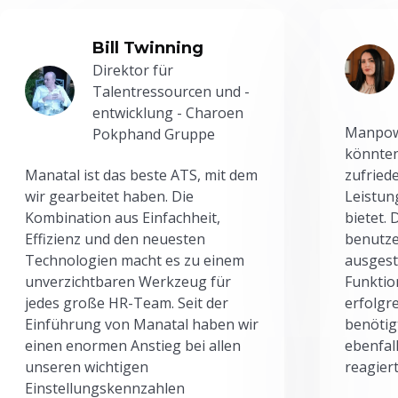
Bill Twinning
Direktor für
Talentressourcen und -
entwicklung - Charoen
Manpowe
Pokphand Gruppe
könnten
Manatal ist das beste ATS, mit dem
zufried
wir gearbeitet haben. Die
Leistun
Kombination aus Einfachheit,
bietet.
Effizienz und den neuesten
benutze
Technologien macht es zu einem
ausgesta
unverzichtbaren Werkzeug für
Funktio
jedes große HR-Team. Seit der
erfolgr
Einführung von Manatal haben wir
benötig
einen enormen Anstieg bei allen
ebenfal
unseren wichtigen
reagiert
Einstellungskennzahlen