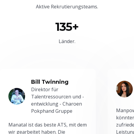
Aktive Rekrutierungsteams.
135+
Länder.
Bill Twinning
Direktor für
Talentressourcen und -
entwicklung - Charoen
Manpowe
Pokphand Gruppe
könnten
Manatal ist das beste ATS, mit dem
zufried
wir gearbeitet haben. Die
Leistun