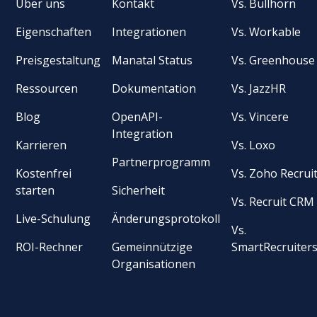
Über uns
Kontakt
Vs. Bullhorn
Eigenschaften
Integrationen
Vs. Workable
Preisgestaltung
Manatal Status
Vs. Greenhouse
Ressourcen
Dokumentation
Vs. JazzHR
Blog
OpenAPI-
Vs. Vincere
Integration
Karrieren
Vs. Loxo
Partnerprogramm
Kostenfrei
Vs. Zoho Recrui
starten
Sicherheit
Vs. Recruit CRM
Live-Schulung
Änderungsprotokoll
Vs.
ROI-Rechner
Gemeinnützige
SmartRecruiter
Organisationen