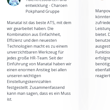
entwicklung - Charoen
Manpowe
Pokphand Gruppe
könnten
Manatal ist das beste ATS, mit dem
zufried
wir gearbeitet haben. Die
Leistun
Kombination aus Einfachheit,
bietet.
Effizienz und den neuesten
benutze
Technologien macht es zu einem
ausgesta
unverzichtbaren Werkzeug für
Funktio
jedes große HR-Team. Seit der
erfolgr
Einführung von Manatal haben wir
benötig
einen enormen Anstieg bei allen
ebenfal
unseren wichtigen
reagiert
Einstellungskennzahlen
festgestellt. Zusammenfassend
kann man sagen, dass es ein Muss
ist.