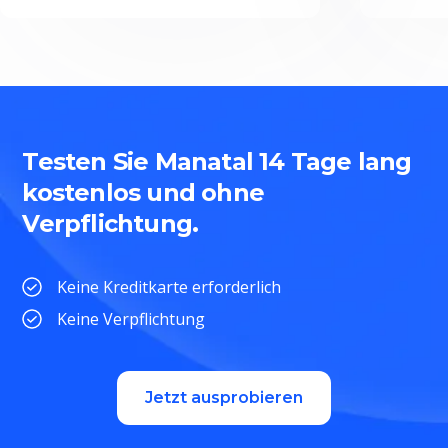
Testen Sie Manatal 14 Tage lang
kostenlos und ohne
Verpflichtung.
Keine Kreditkarte erforderlich
Keine Verpflichtung
Jetzt ausprobieren