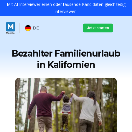
Mit AI Interviewer einen oder tausende Kandidaten gleichzeitig
interviewen.
DE
Jetzt starten
Bezahlter Familienurlaub
in Kalifornien