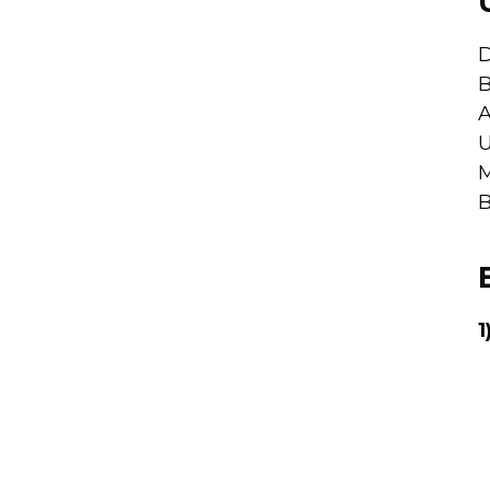
D
B
A
U
M
B
1