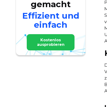
gemacht
P
M
Effizient und
S
v
einfach
M
U
Kostenlos
A
ausprobieren
D
V
z
B
A