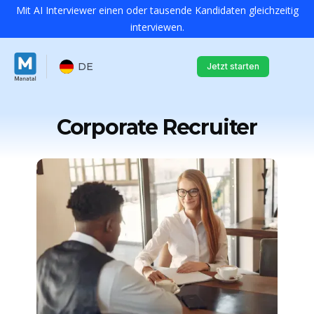
Mit AI Interviewer einen oder tausende Kandidaten gleichzeitig
interviewen.
DE
Jetzt starten
Corporate Recruiter