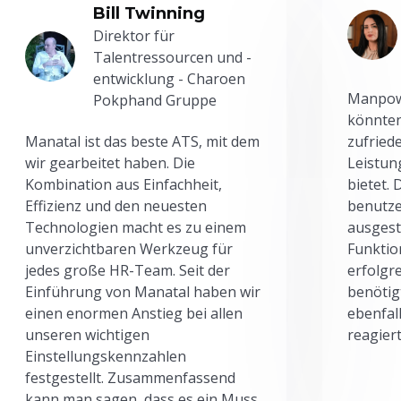
Bill Twinning
Direktor für
Talentressourcen und -
entwicklung - Charoen
Manpowe
Pokphand Gruppe
könnten
Manatal ist das beste ATS, mit dem
zufried
wir gearbeitet haben. Die
Leistun
Kombination aus Einfachheit,
bietet.
Effizienz und den neuesten
benutze
Technologien macht es zu einem
ausgesta
unverzichtbaren Werkzeug für
Funktio
jedes große HR-Team. Seit der
erfolgr
Einführung von Manatal haben wir
benötig
einen enormen Anstieg bei allen
ebenfal
unseren wichtigen
reagiert
Einstellungskennzahlen
festgestellt. Zusammenfassend
kann man sagen, dass es ein Muss