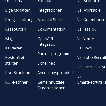
Über uns
Kontakt
Vs. Bullhorn
Eigenschaften
Integrationen
Vs. Workable
Preisgestaltung
Manatal Status
Vs. Greenhouse
Ressourcen
Dokumentation
Vs. JazzHR
Blog
OpenAPI-
Vs. Vincere
Integration
Karrieren
Vs. Loxo
Partnerprogramm
Kostenfrei
Vs. Zoho Recrui
starten
Sicherheit
Vs. Recruit CRM
Live-Schulung
Änderungsprotokoll
Vs.
ROI-Rechner
Gemeinnützige
SmartRecruiter
Organisationen