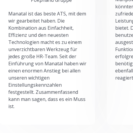
könnten
Manatal ist das beste ATS, mit dem
zufried
wir gearbeitet haben. Die
Leistun
Kombination aus Einfachheit,
bietet.
Effizienz und den neuesten
benutze
Technologien macht es zu einem
ausgesta
unverzichtbaren Werkzeug für
Funktio
jedes große HR-Team. Seit der
erfolgr
Einführung von Manatal haben wir
benötig
einen enormen Anstieg bei allen
ebenfal
unseren wichtigen
reagiert
Einstellungskennzahlen
festgestellt. Zusammenfassend
kann man sagen, dass es ein Muss
ist.