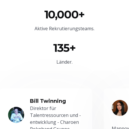
10,000+
Aktive Rekrutierungsteams.
135+
Länder.
Bill Twinning
Direktor für
Talentressourcen und -
entwicklung - Charoen
Manpowe
Pokphand Gruppe