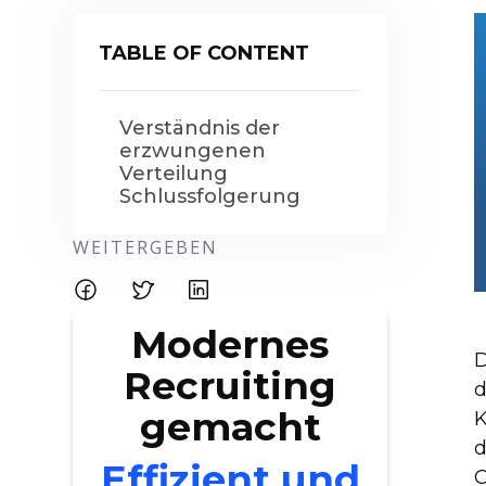
TABLE OF CONTENT
Verständnis der
erzwungenen
Verteilung
Schlussfolgerung
WEITERGEBEN
Modernes
D
Recruiting
d
gemacht
K
d
Effizient und
O