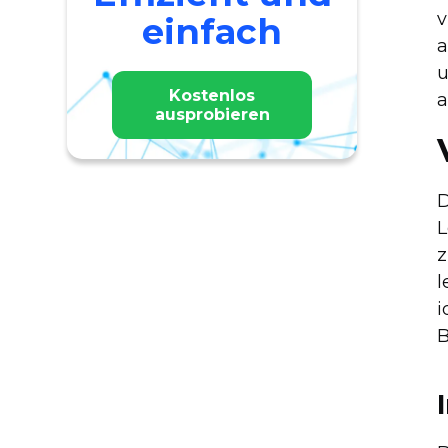
v
einfach
a
u
Kostenlos
a
ausprobieren
D
L
z
l
i
B