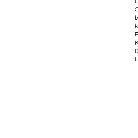
L
G
b
k
B
K
B
U