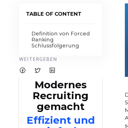
TABLE OF CONTENT
Definition von Forced
Ranking
Schlussfolgerung
WEITERGEBEN
Modernes
Recruiting
D
S
gemacht
M
Effizient und
A
s