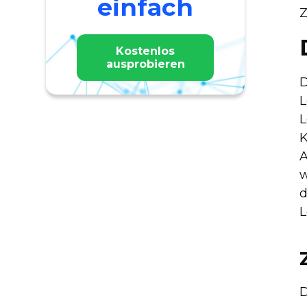
einfach
Z
Kostenlos
ausprobieren
D
L
L
K
A
w
d
L
D