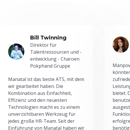
Bill Twinning
Direktor für
Talentressourcen und -
entwicklung - Charoen
Manpowe
Pokphand Gruppe
könnten
Manatal ist das beste ATS, mit dem
zufried
wir gearbeitet haben. Die
Leistun
Kombination aus Einfachheit,
bietet.
Effizienz und den neuesten
benutze
Technologien macht es zu einem
ausgesta
unverzichtbaren Werkzeug für
Funktio
jedes große HR-Team. Seit der
erfolgr
Einführung von Manatal haben wir
benötig