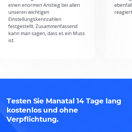
einen enormen Anstieg bei allen
ebenfal
unseren wichtigen
reagiert
Einstellungskennzahlen
festgestellt. Zusammenfassend
kann man sagen, dass es ein Muss
ist.
Testen Sie Manatal 14 Tage lang
kostenlos und ohne
Verpflichtung.