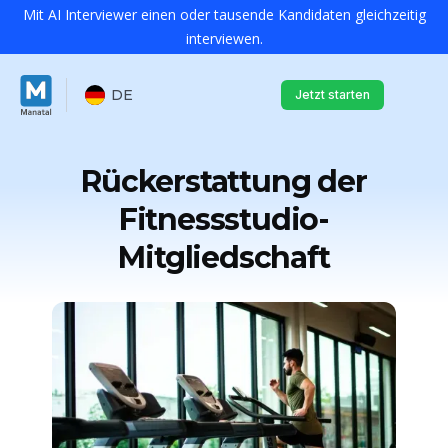
Mit AI Interviewer einen oder tausende Kandidaten gleichzeitig
interviewen.
DE
Jetzt starten
Rückerstattung der
Fitnessstudio-
Mitgliedschaft