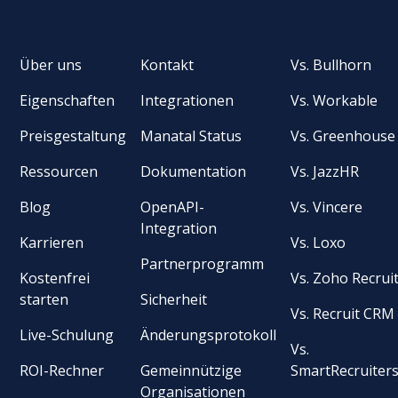
Über uns
Kontakt
Vs. Bullhorn
Eigenschaften
Integrationen
Vs. Workable
Preisgestaltung
Manatal Status
Vs. Greenhouse
Ressourcen
Dokumentation
Vs. JazzHR
Blog
OpenAPI-
Vs. Vincere
Integration
Karrieren
Vs. Loxo
Partnerprogramm
Kostenfrei
Vs. Zoho Recrui
starten
Sicherheit
Vs. Recruit CRM
Live-Schulung
Änderungsprotokoll
Vs.
ROI-Rechner
Gemeinnützige
SmartRecruiter
Organisationen