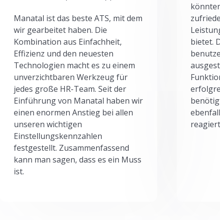
könnten
Manatal ist das beste ATS, mit dem
zufried
wir gearbeitet haben. Die
Leistun
Kombination aus Einfachheit,
bietet.
Effizienz und den neuesten
benutze
Technologien macht es zu einem
ausgesta
unverzichtbaren Werkzeug für
Funktio
jedes große HR-Team. Seit der
erfolgr
Einführung von Manatal haben wir
benötig
einen enormen Anstieg bei allen
ebenfal
unseren wichtigen
reagiert
Einstellungskennzahlen
festgestellt. Zusammenfassend
kann man sagen, dass es ein Muss
ist.