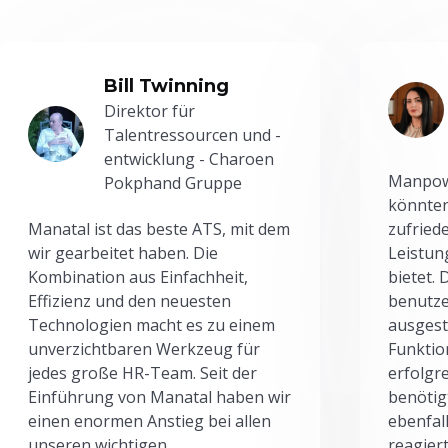
Bill Twinning
Direktor für
Talentressourcen und -
entwicklung - Charoen
Manpowe
Pokphand Gruppe
könnten
Manatal ist das beste ATS, mit dem
zufried
wir gearbeitet haben. Die
Leistun
Kombination aus Einfachheit,
bietet.
Effizienz und den neuesten
benutze
Technologien macht es zu einem
ausgesta
unverzichtbaren Werkzeug für
Funktio
jedes große HR-Team. Seit der
erfolgr
Einführung von Manatal haben wir
benötig
einen enormen Anstieg bei allen
ebenfal
unseren wichtigen
reagiert